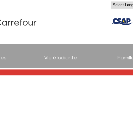
Carrefour
ves
Vie étudiante
Famill