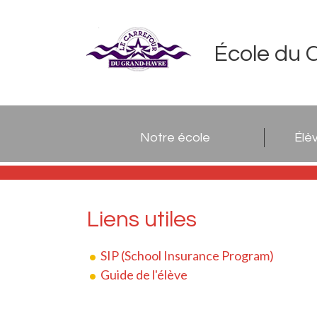
École du 
Notre école
Élè
Liens utiles
SIP (School Insurance Program)
Guide de l'élève