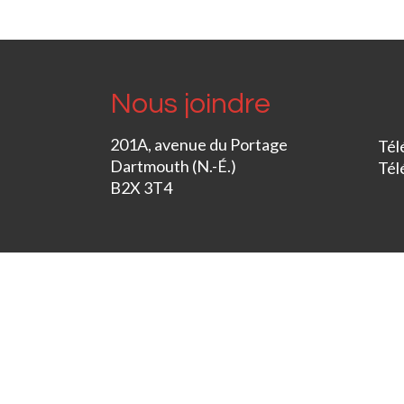
Nous joindre
201A, avenue du Portage
Tél
Dartmouth (N.-É.)
Tél
B2X 3T4